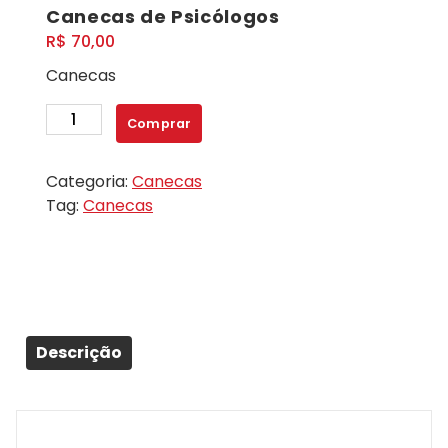
Canecas de Psicólogos
R$
70,00
Canecas
Canecas
Comprar
de
Psicólogos
Categoria:
Canecas
quantidade
Tag:
Canecas
Descrição