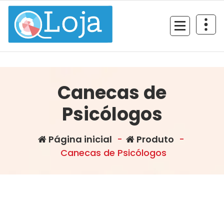
Pular
para
o
conteúdo
Loja da Quallity Psi
Canecas de
Psicólogos
Página inicial
-
Produto
-
Canecas de Psicólogos